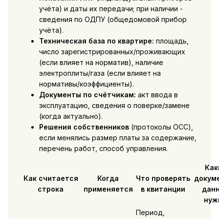
учёта) и даты их передачи; при наличии -
сведения по ОДПУ (общедомовой прибор
учёта).
Техническая база по квартире:
площадь,
число зарегистрированных/проживающих
(если влияет на норматив), наличие
электроплиты/газа (если влияет на
нормативы/коэффициенты).
Документы по счётчикам:
акт ввода в
эксплуатацию, сведения о поверке/замене
(когда актуально).
Решения собственников
(протоколы ОСС),
если менялись размер платы за содержание,
перечень работ, способ управления.
Как
Как считается
Когда
Что проверять
докум
строка
применяется
в квитанции
дан
нуж
Период,