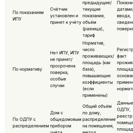
предыдущие/
Показан
Счётчик
текущие
датами,
По показаниям
установлен и
показания,
ввода,
ИПУ
принят к учёту
объём
сведен
(разница),
поверк
тариф
Норматив,
число
Регист
Нет ИПУ, ИПУ
проживающих/
факт
не принят/
площадь (как
прожив
просрочена
По нормативу
база),
площад
поверка,
повышающие
основа
особые
коэффициенты
примен
случаи
(если
нормат
применены)
Данны
Общий объём
ОДПУ,
Дом с
по дому,
реестр
По ОДПУ с
общедомовым
распределение
помеще
распределением
прибором
на помещения,
площад
учёта
метод