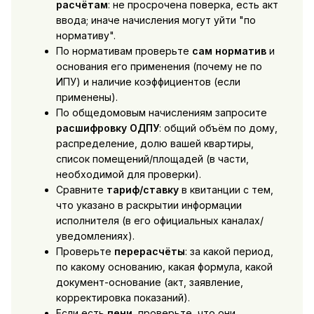
расчётам
: не просрочена поверка, есть акт
ввода; иначе начисления могут уйти "по
нормативу".
По нормативам проверьте
сам норматив
и
основания его применения (почему не по
ИПУ) и наличие коэффициентов (если
применены).
По общедомовым начислениям запросите
расшифровку ОДПУ
: общий объём по дому,
распределение, долю вашей квартиры,
список помещений/площадей (в части,
необходимой для проверки).
Сравните
тариф/ставку
в квитанции с тем,
что указано в раскрытии информации
исполнителя (в его официальных каналах/
уведомлениях).
Проверьте
перерасчёты
: за какой период,
по какому основанию, какая формула, какой
документ-основание (акт, заявление,
корректировка показаний).
Если есть
пени
, проверьте, что они