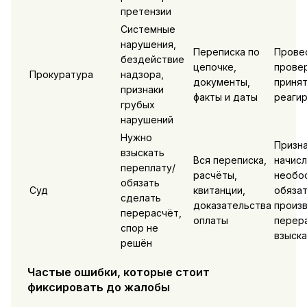
претензии
Системные
нарушения,
Переписка по
Прове
бездействие
цепочке,
провер
Прокуратура
надзора,
документы,
приня
признаки
факты и даты
реаги
грубых
нарушений
Нужно
Призн
взыскать
Вся переписка,
начис
переплату/
расчёты,
необо
обязать
Суд
квитанции,
обяза
сделать
доказательства
произ
перерасчёт,
оплаты
перер
спор не
взыска
решён
Частые ошибки, которые стоит
фиксировать до жалобы