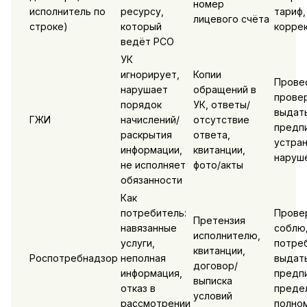
номер
исполнитель по
ресурсу,
тариф,
лицевого счёта
строке)
который
корре
ведёт РСО
УК
игнорирует,
Копии
Прове
нарушает
обращений в
провер
порядок
УК, ответы/
выдат
ГЖИ
начислений/
отсутствие
предп
раскрытия
ответа,
устра
информации,
квитанции,
наруш
не исполняет
фото/акты
обязанности
Как
потребитель:
Прове
Претензия
навязанные
соблю
исполнителю,
услуги,
потре
квитанции,
Роспотребнадзор
неполная
выдат
договор/
информация,
предпи
выписка
отказ в
преде
условий
рассмотрении
полно