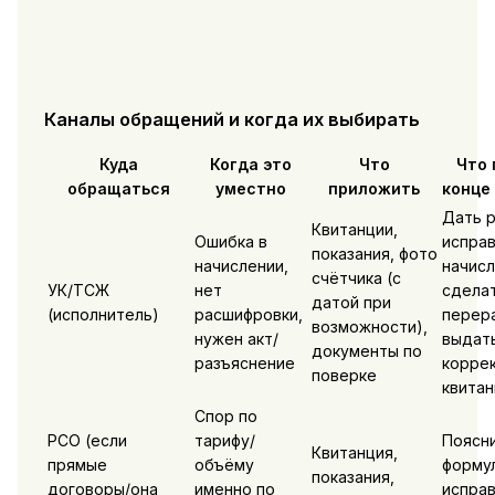
Каналы обращений и когда их выбирать
Куда
Когда это
Что
Что 
обращаться
уместно
приложить
конце
Дать р
Квитанции,
Ошибка в
испра
показания, фото
начислении,
начисл
счётчика (с
УК/ТСЖ
нет
сдела
датой при
(исполнитель)
расшифровки,
перер
возможности),
нужен акт/
выдат
документы по
разъяснение
корре
поверке
квита
Спор по
РСО (если
тарифу/
Поясн
Квитанция,
прямые
объёму
формул
показания,
договоры/она
именно по
исправ