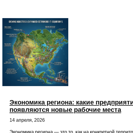
интервью
с
главой
муниципалитета
о
приоритетах
года,
проблемах
и
решениях
Экономика региона: какие предприяти
появляются новые рабочие места
14 апреля, 2026
Экономика региона — это то, как на конкретной терри