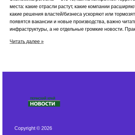
места: какие отрасли растут, какие компании расширяют
какие решения властей/бизнеса ускоряют или тормозят 
появятся вакансии и новые производства, важно читать
инфраструктуры, а не отдельные громкие новости. Пра
Экономика
Читать далее »
региона:
какие
предприятия
растут
и
где
появляются
новые
рабочие
места
Copyright © 2026