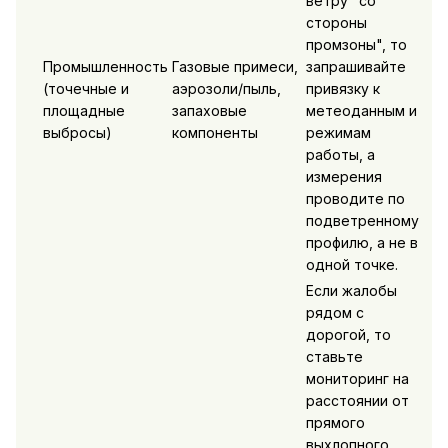
ветру "со
стороны
промзоны", то
Промышленность
Газовые примеси,
запрашивайте
(точечные и
аэрозоли/пыль,
привязку к
площадные
запаховые
метеоданным и
выбросы)
компоненты
режимам
работы, а
измерения
проводите по
подветренному
профилю, а не в
одной точке.
Если жалобы
рядом с
дорогой, то
ставьте
мониторинг на
расстоянии от
прямого
выхлопного