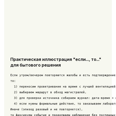
Практическая иллюстрация "если..., то..."
для бытового решения
Если утром/вечером повторяются жалобы и есть подтверждение
то:

  1) переносим проветривание на время с лучшей вентиляцией 
  2) выбираем маршрут в обход магистралей,

  3) для проверки источника собираем журнал: дата-время + в
  4) если нужны формальные действия, то заказываем лаборат
Иначе (эпизод разовый и не повторяется),

то фиксируем событие и продолжаем наблюдение без поспешных