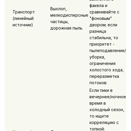
факела и
Выхлоп,
Транспорт
сравнивайте с
мелкодисперсные
(линейный
"фоновым"
частицы,
источник)
двором; если
дорожная пыль
разница
стабильна, то
приоритет -
пылеподавление/
уборка,
ограничения
холостого хода,
переразметка
потоков.
Если пики в
вечернее/ночное
время в
холодный сезон,
то ищите
корреляцию с
топкой;