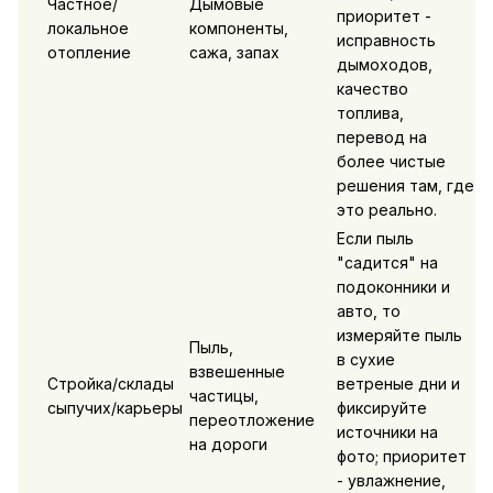
Частное/
Дымовые
приоритет -
локальное
компоненты,
исправность
отопление
сажа, запах
дымоходов,
качество
топлива,
перевод на
более чистые
решения там, где
это реально.
Если пыль
"садится" на
подоконники и
авто, то
измеряйте пыль
Пыль,
в сухие
взвешенные
Стройка/склады
ветреные дни и
частицы,
сыпучих/карьеры
фиксируйте
переотложение
источники на
на дороги
фото; приоритет
- увлажнение,